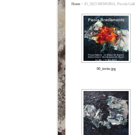
Home
> 45_2023 MEMORIA, Piccola Galleria
00_invito.jpg